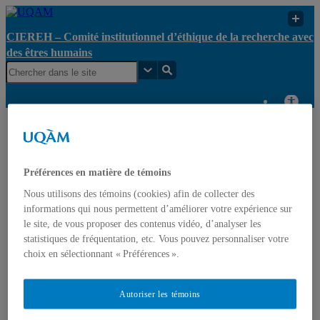
CIEREH – Comité institutionnel d’éthique de la recherche avec
des êtres humains
Ouverture
CIEREH – Comité
partielle
institutionnel d’éthique
UQAM
de compte
de la recherche avec
de
Préférences en matière de témoins
des êtres humains
recherche
Nous utilisons des témoins (cookies) afin de collecter des
informations qui nous permettent d’améliorer votre expérience sur
CIEREH – Comité institutionnel d’éthique de la recherche
le site, de vous proposer des contenus vidéo, d’analyser les
avec des êtres humains
statistiques de fréquentation, etc. Vous pouvez personnaliser votre
choix en sélectionnant « Préférences ».
Qui sommes-nous?
Certificat éthique et exemptions
Mon projet nécessite-t-il un certificat éthique?
Autoriser les témoins
Projets étudiants
Chercheur principal non affilié à l’UQAM